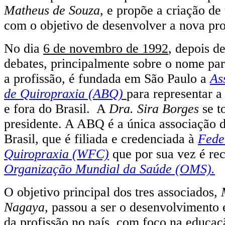
Matheus de Souza
, e propõe a criação d
com o objetivo de desenvolver a nova pro
No dia
6 de novembro de 1992
, depois d
debates, principalmente sobre o nome pa
a profissão, é fundada em São Paulo a
As
de Quiropraxia (ABQ)
para representar a
e fora do Brasil. A
Dra. Sira Borges
se t
presidente. A ABQ é a única associação 
Brasil, que é filiada e credenciada à
Fede
Quiropraxia (WFC)
que por sua vez é re
Organização Mundial da Saúde (OMS).
O objetivo principal dos tres associados,
Nagaya,
passou a ser o desenvolvimento 
da profissão no país, com foco na educa