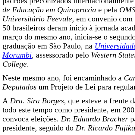
padrões preconizados internacionalmente
de Educação em Quiropraxia
e pela
OMS
Universitário Feevale,
em convenio com
50 brasileiros deram início à jornada ac
março do mesmo ano, inicia-se o segundo
graduação em São Paulo, na
Universidad
Morumbi
, assessorado pelo
Western State
College
.
Neste mesmo ano, foi encaminhado a
Ca
Deputados
um Projeto de Lei para regula
A
Dra. Sira Borges,
que esteve a frente 
todo este tempo como presidente, em 200
convoca eleições.
Dr. Eduardo Bracher
p
presidente, seguido do
Dr. Ricardo Fujik