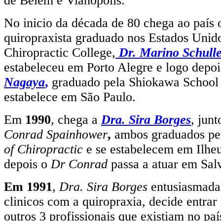
de Belém e Vianópolis.
No inicio da década de 80 chega ao país 
quiropraxista graduado nos Estados Unid
Chiropractic College,
Dr. Marino Schull
estabeleceu em Porto Alegre e logo depo
Nagaya
,
graduado pela Shiokawa School ,
estabelece em São Paulo.
Em
1990
, chega a
Dra. Sira Borges
, jun
Conrad Spainhower
,
ambos graduados p
of Chiropractic
e se estabelecem em Ilhe
depois o
Dr Conrad
passa a atuar em Sal
Em 1991
,
Dra. Sira Borges
entusiasmada 
clinicos com a quiropraxia, decide entra
outros 3 profissionais que existiam no paí